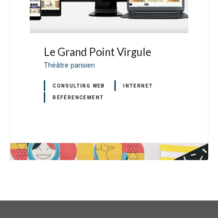
Le Grand Point Virgule
T
Théâtre parisien
Th
CONSULTING WEB
INTERNET
RÉFÉRENCEMENT