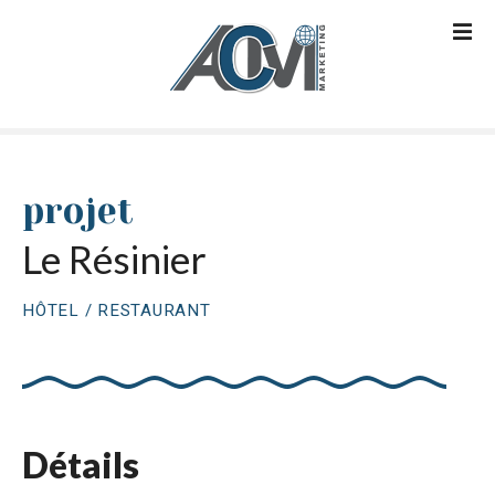
S
k
i
p
t
o
c
o
projet
n
Le Résinier
t
e
n
HÔTEL / RESTAURANT
t
Détails