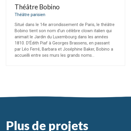
Théâtre Bobino
Théâtre parisien
Situé dans le 14e arrondissement de Paris, le théâtre
Bobino tient son nom d’un célèbre clown italien qui
animait le Jardin du Luxembourg dans les années
1810. D’Édith Piaf à Georges Brassens, en passant
par Léo Ferré, Barbara et Joséphine Baker, Bobino a
accueilli entre ses murs les grands noms…
N
a
v
Plus de projets
i