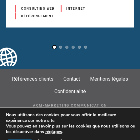
s
CONSULTING WEB
INTERNET
RÉFÉRENCEMENT
s
a
g
e
s
Références clients
Contact
Mentions légales
Confidentialité
ACM-MARKETING COMMUNICATION
AGENCE DE VENDÉE :
Nous utilisons des cookies pour vous offrir la meilleure
BP 20668 - 85806 ST GILLES CROIX DE VIE CEDEX
expérience sur notre site.
CONTACT@ACM-MARKETING.FR - 06 63 49 51 71
Vous pouvez en savoir plus sur les cookies que nous utilisons ou
© 2016-2024 COPYRIGHT ACM-MARKETING.
les désactiver dans
réglages
.
TOUS DROITS RÉSERVÉS.