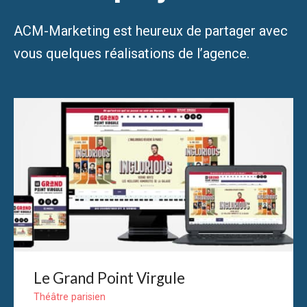
g
ACM-Marketing est heureux de partager avec
a
vous quelques réalisations de l’agence.
t
i
o
n
d
e
s
m
Le Grand Point Virgule
e
Théâtre parisien